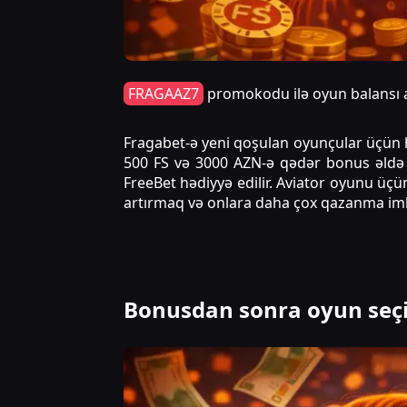
FRAGAAZ7
promokodu ilə oyun balansı artı
Fragabet-ə yeni qoşulan oyunçular üçün ha
500 FS və 3000 AZN-ə qədər bonus əldə
FreeBet hədiyyə edilir. Aviator oyunu üçü
artırmaq və onlara daha çox qazanma imk
Bonusdan sonra oyun seç