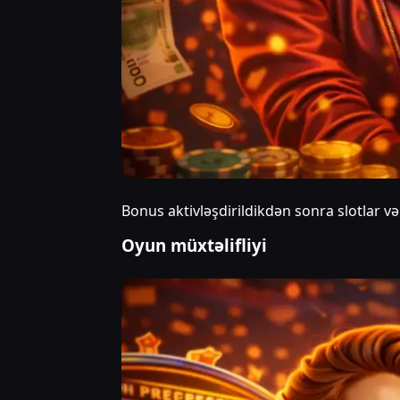
Bonus aktivləşdirildikdən sonra slotlar və
Oyun müxtəlifliyi