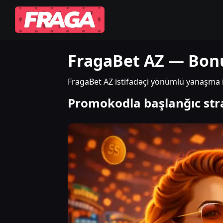
FragaBet AZ — Bonu
FragaBet AZ istifadəçi yönümlü yanaşma il
Promokodla başlanğıc str