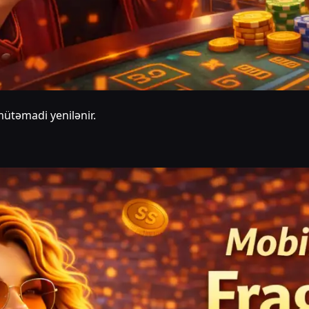
təmadi yenilənir.